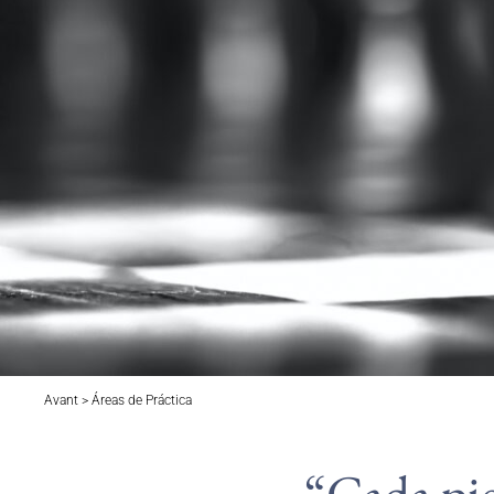
Avant > Áreas de Práctica
“Cada pie