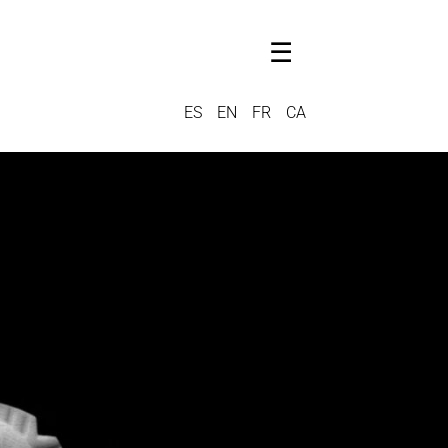
☰
ES
EN
FR
CA