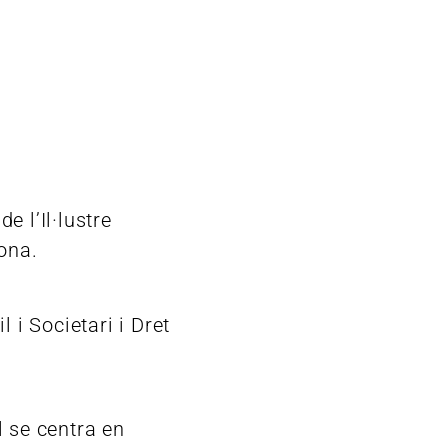
e l’Il·lustre
ona.
 i Societari i Dret
l se centra en