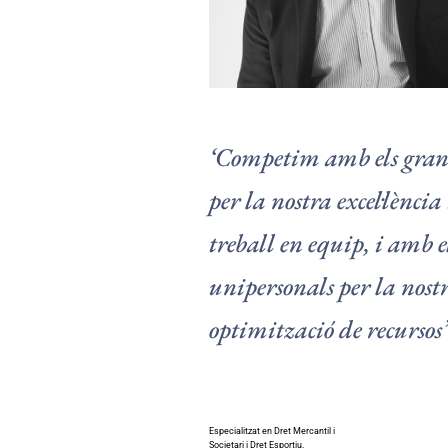
‘Competim amb els gran
per la nostra excel·lència 
treball en equip, i amb e
unipersonals per la nost
optimització de recursos’
Especialitzat en Dret Mercantil i
Societari i Dret Esportiu.