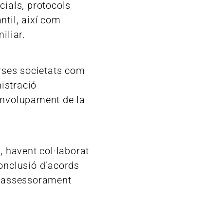
cials, protocols
ntil, així com
iliar.
erses societats com
istració
envolupament de la
, havent col·laborat
conclusió d’acords
i assessorament