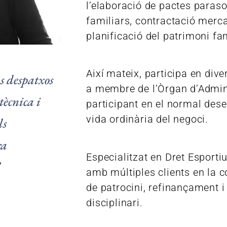
l’elaboració de pactes paraso
familiars, contractació merca
planificació del patrimoni fam
Així mateix, participa en div
s despatxos
a membre de l’Òrgan d’Admin
tècnica i
participant en el normal des
vida ordinària del negoci.
ls
ra
Especialitzat en Dret Esportiu
amb múltiples clients en la 
de patrocini, refinançament 
disciplinari.