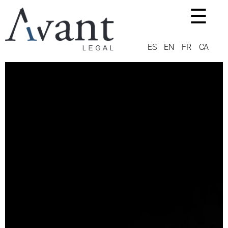
☰
ES
EN
FR
CA