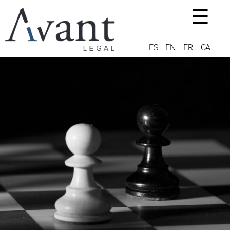
☰
ES
EN
FR
CA