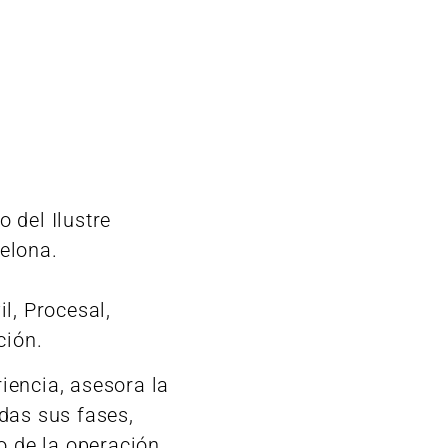
 del Ilustre
elona.
l, Procesal,
ción.
iencia, asesora la
das sus fases,
o de la operación,