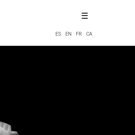
☰
ES
EN
FR
CA