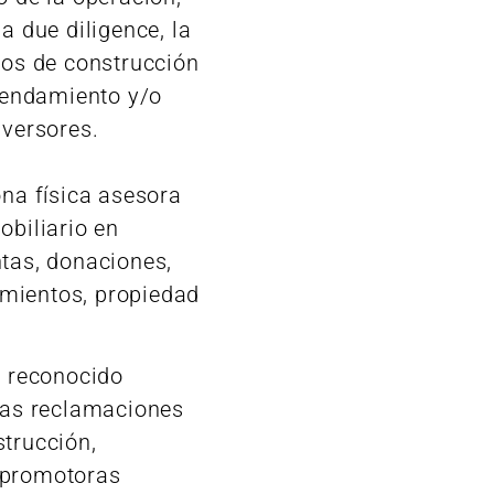
a due diligence, la
tos de construcción
rrendamiento y/o
nversores.
ona física asesora
obiliario en
ntas, donaciones,
mientos, propiedad
n reconocido
 las reclamaciones
strucción,
 promotoras