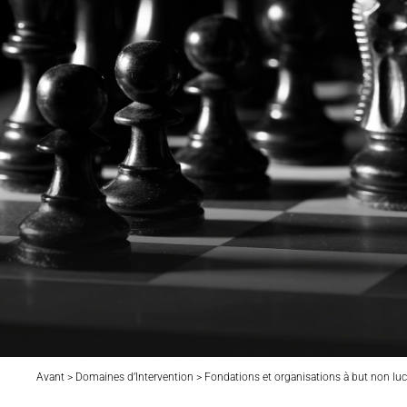
Avant > Domaines d’Intervention > Fondations et organisations à but non lucr