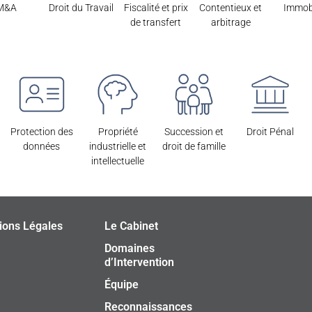
M&A
Droit du Travail
Fiscalité et prix
Contentieux et
Immobi
de transfert
arbitrage
Protection des
Propriété
Succession et
Droit Pénal
données
industrielle et
droit de famille
intellectuelle
ions Légales
Le Cabinet
Domaines
d’Intervention
Équipe
Reconnaissances