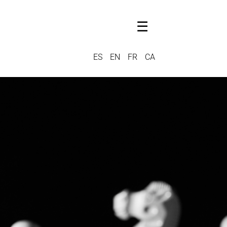
☰
ES
EN
FR
CA