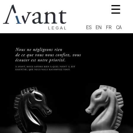
☰
ES
EN
FR
CA