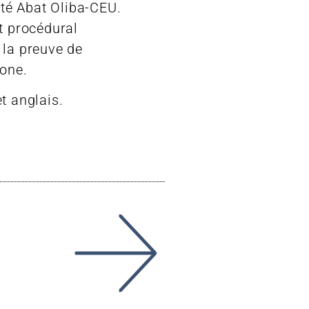
ité Abat Oliba-CEU.
t procédural
 la preuve de
lone.
t anglais.