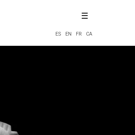
☰
ES
EN
FR
CA