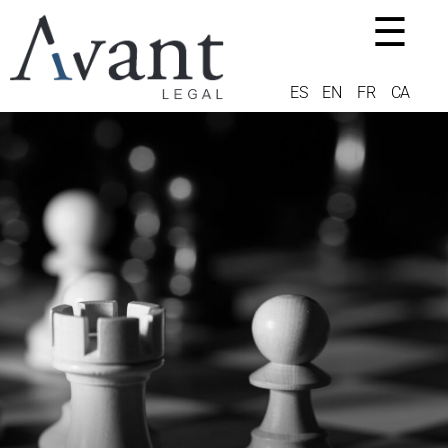
☰
ES
EN
FR
CA