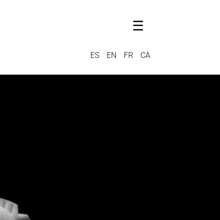
☰
ES
EN
FR
CA