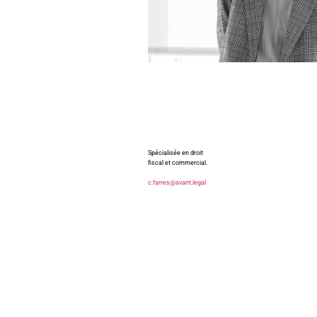
Spécialisée en droit
fiscal et commercial.
c.farres@avant.legal