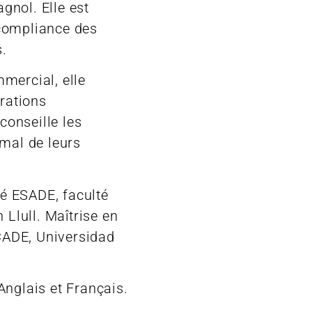
agnol. Elle est
compliance des
s.
mercial, elle
érations
 conseille les
rmal de leurs
té ESADE, faculté
 Llull. Maîtrise en
ICADE, Universidad
Anglais et Français.