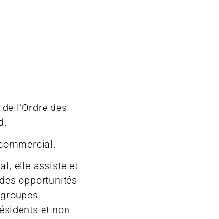
de l’Ordre des
d.
t commercial.
l, elle assiste et
 des opportunités
, groupes
résidents et non-