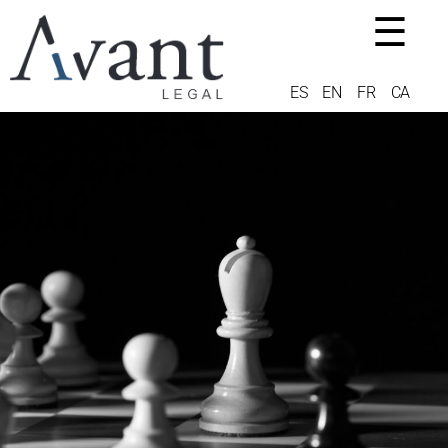
☰
ES
EN
FR
CA