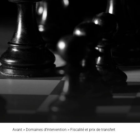
Avant > Domaines d’Intervention > Fiscalité et prix de transfert