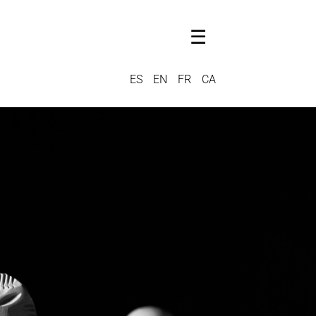
☰
ES
EN
FR
CA